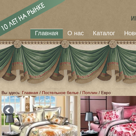
Главная
О нас
Каталог
Нов
Вы здесь:
Главная
/
Постельное белье
/
Поплин
/
Евро