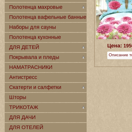
Полотенца махровые
Полотенца вафельные банные
Наборы для сауны
Полотенца кухонные
Цена:
195
ДЛЯ ДЕТЕЙ
Описание т
Покрывала и пледы
НАМАТРАСНИКИ
Антистресс
Скатерти и салфетки
Шторы
ТРИКОТАЖ
ДЛЯ ДАЧИ
ДЛЯ ОТЕЛЕЙ