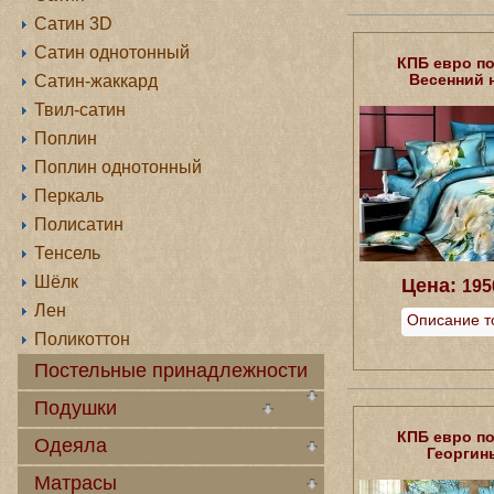
Сатин 3D
Сатин однотонный
КПБ евро п
Весенний 
Сатин-жаккард
Твил-сатин
Поплин
Поплин однотонный
Перкаль
Полисатин
Тенсель
Шёлк
Цена:
195
Лен
Описание т
Поликоттон
Постельные принадлежности
Подушки
КПБ евро п
Одеяла
Георгин
Матрасы