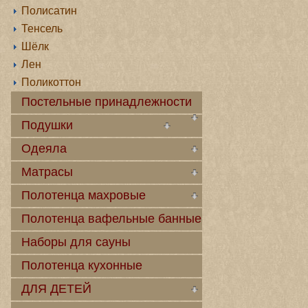
Полисатин
Тенсель
Шёлк
Лен
Поликоттон
Постельные принадлежности
Подушки
Одеяла
Матрасы
Полотенца махровые
Полотенца вафельные банные
Наборы для сауны
Полотенца кухонные
ДЛЯ ДЕТЕЙ