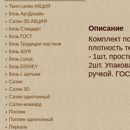
Твил-сатин АКЦИЯ
Бязь АртДизайн
Сатин 3D АКЦИЯ
Описание
Бязь Стандарт
Бязь ГОСТ
Комплект по
Бязь Традиции текстиля
плотность т
Бязь ШУЯ
- 1шт, прос
Бязь Luxus
2шт. Упаков
Бязь DISNEY
ручкой. ГОС
Бязь с шитьем
Сатин
Сатин 3D
Сатин однотонный
Сатин-жаккард
Поплин
Поплин однотонный
Перкаль