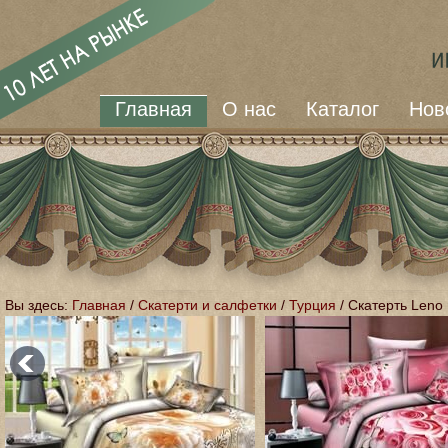
Главная
О нас
Каталог
Нов
Вы здесь:
Главная
/
Скатерти и салфетки
/
Турция
/
Скатерть Leno