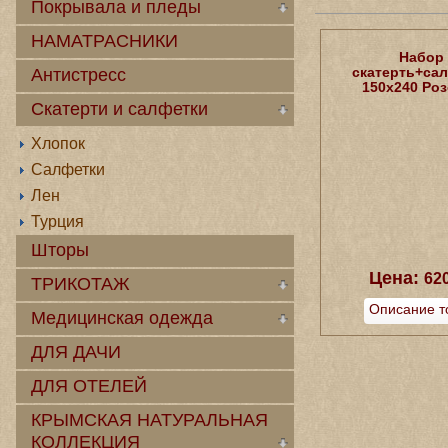
Покрывала и пледы
НАМАТРАСНИКИ
Набор
скатерть+са
Антистресс
150х240 Ро
Скатерти и салфетки
Хлопок
Салфетки
Лен
Турция
Шторы
Цена:
62
ТРИКОТАЖ
Описание т
Медицинская одежда
ДЛЯ ДАЧИ
ДЛЯ ОТЕЛЕЙ
КРЫМСКАЯ НАТУРАЛЬНАЯ
КОЛЛЕКЦИЯ