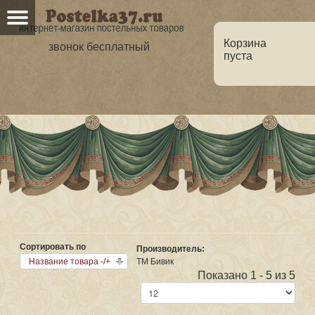
Корзина
звонок бесплатный
пуста
Главная
О нас
Каталог
Но
Оптовикам
Статьи
Сортировать по
Производитель:
Название товара -/+
ТМ Бивик
Показано 1 - 5 из 5