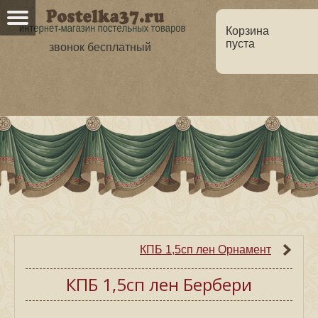
Корзина
пуста
звонок бесплатный
Главная
О нас
Каталог
Но
Оптовикам
Статьи
КПБ 1,5сп лен Орнамент
КПБ 1,5сп лен Бербери