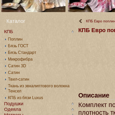
Каталог
КПБ Евро поплин
КПБ Евро по
КПБ
Поплин
Бязь ГОСТ
Бязь Стандарт
Микрофибра
Сатин 3D
Сатин
Твил-сатин
Ткань из эвкалиптового волокна
Тенсел
Описание
КПБ из бязи Luxus
Подушки
Комплект по
Одеяла
плотность т