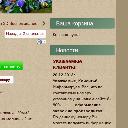
Ваша корзина
ин 3D Воспоминание
Назад в: 2 спальные
Корзина пуста
Новости
Уважаемые
Клиенты!
20.12.2013г
товару
Уважаемые, Клиенты!
Информируем Вас, что по
ик
контактному номеру
указанному на нашем сайте 8-
800-..........,
оформление
заявок не производится!
ь ткани 120г/м2,
По данному номеру Вы
на молнии - 2шт.
можете получить информацию