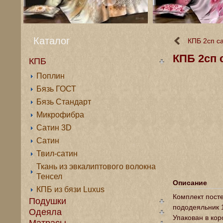
Каталог
КПБ 2сп с
КПБ 2сп 
КПБ
Поплин
Бязь ГОСТ
Бязь Стандарт
Микрофибра
Сатин 3D
Сатин
Твил-сатин
Ткань из эвкалиптового волокна
Тенсел
Описание
КПБ из бязи Luxus
Комплект посте
Подушки
пододеяльник 1
Одеяла
Упакован в кор