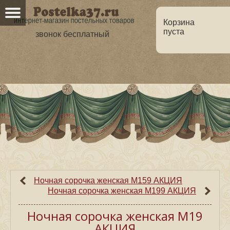
Корзина
пуста
звонок бесплатный
Главная
О нас
Каталог
Но
Оптовикам
Статьи
Ночная сорочка женская М159 АКЦИЯ
Ночная сорочка женская М199 АКЦИЯ
Ночная сорочка женская М19
АКЦИЯ