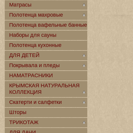
Матрасы
Полотенца махровые
Полотенца вафельные банные
Наборы для сауны
Полотенца кухонные
ДЛЯ ДЕТЕЙ
Покрывала и пледы
НАМАТРАСНИКИ
КРЫМСКАЯ НАТУРАЛЬНАЯ
КОЛЛЕКЦИЯ
Скатерти и салфетки
Шторы
ТРИКОТАЖ
ДЛЯ ДАЧИ