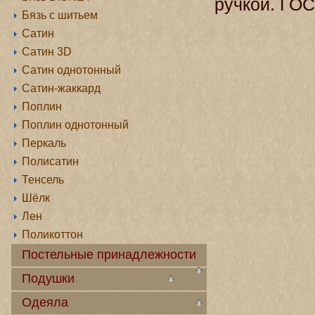
ручкой. ГОС
Бязь с шитьем
Сатин
Сатин 3D
Сатин однотонный
Сатин-жаккард
Поплин
Поплин однотонный
Перкаль
Полисатин
Тенсель
Шёлк
Лен
Поликоттон
Постельные принадлежности
Подушки
Одеяла