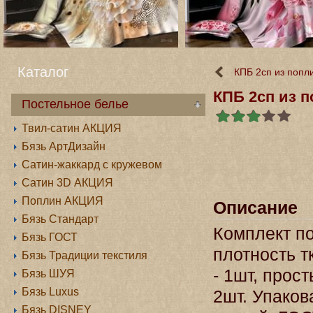
Каталог
КПБ 2сп из попл
КПБ 2сп из 
Постельное белье
Твил-сатин АКЦИЯ
Бязь АртДизайн
Сатин-жаккард с кружевом
Сатин 3D АКЦИЯ
Поплин АКЦИЯ
Описание
Бязь Стандарт
Комплект по
Бязь ГОСТ
плотность т
Бязь Традиции текстиля
- 1шт, прос
Бязь ШУЯ
Бязь Luxus
2шт. Упаков
Бязь DISNEY