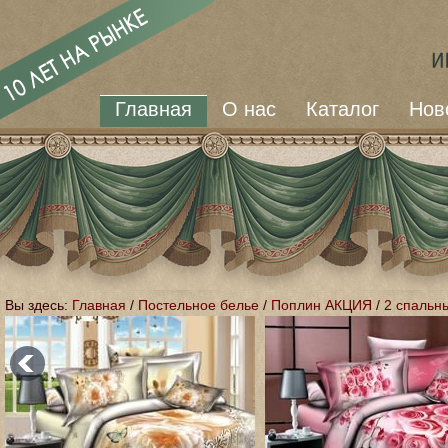
Главная
О нас
Каталог
Нов
Вы здесь:
Главная
/
Постельное белье
/
Поплин АКЦИЯ
/
2 спальн