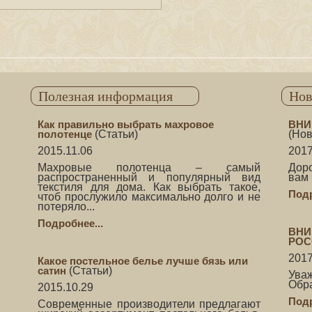
Полезная информация
Нов
Как правильно выбрать махровое
ВНИ
полотенце
(
Статьи
)
(
Нов
2015.11.06
2017
Махровые полотенца – самый
Дор
распространенный и популярный вид
вам 
текстиля для дома. Как выбрать такое,
Подр
чтоб прослужило максимально долго и не
потеряло...
Подробнее...
ВНИ
РОС
2017
Какое постельное белье лучше бязь или
сатин
(
Статьи
)
Ува
Обр
2015.10.29
Подр
Современные производители предлагают