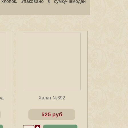
лопок. Упаковано в сумку-чемодан
рд
Халат №392
525 руб