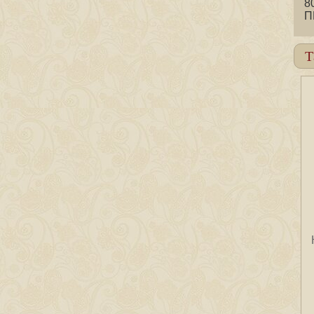
8
П
Т