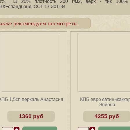
0%, ПЭ 20% плотность 200 г/м2, верх - тик 100% х
ВХ+спандбонд. ОСТ 17-301-84
акже рекомендуем посмотреть:
КПБ 1,5сп перкаль Анастасия
КПБ евро сатин-жакка
Эпиона
1360 руб
4255 руб