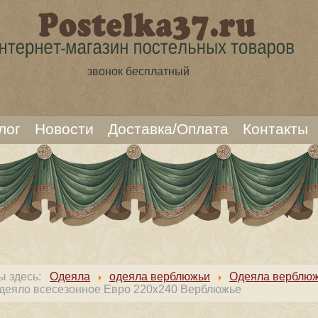
звонок бесплатный
лог
Новости
Доставка/Оплата
Контакты
ы здесь:
Одеяла
одеяла верблюжьи
Одеяла верблюж
деяло всесезонное Евро 220х240 Верблюжье