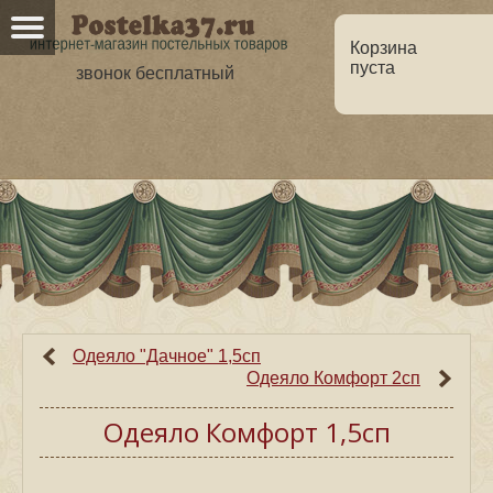
Корзина
пуста
звонок бесплатный
Главная
О нас
Каталог
Но
Оптовикам
Статьи
Одеяло "Дачное" 1,5сп
Одеяло Комфорт 2сп
Одеяло Комфорт 1,5сп