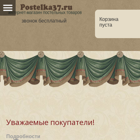
Корзина
звонок бесплатный
пуста
Главная
О нас
Каталог
Но
Оптовикам
Статьи
Уважаемые покупатели!
Подробности