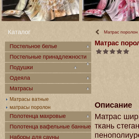
Каталог
Матрас поролон
Матрас поро
Постельное белье
Постельные принадлежности
Подушки
Одеяла
Матрасы
Матрасы ватные
Описание
матрасы поролон
Матрас шири
Полотенца махровые
ткань стега
Полотенца вафельные банные
пенополиуре
Наборы для сауны