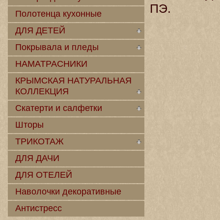
ПЭ.
Полотенца кухонные
ДЛЯ ДЕТЕЙ
Покрывала и пледы
НАМАТРАСНИКИ
КРЫМСКАЯ НАТУРАЛЬНАЯ
КОЛЛЕКЦИЯ
Скатерти и салфетки
Шторы
ТРИКОТАЖ
ДЛЯ ДАЧИ
ДЛЯ ОТЕЛЕЙ
Наволочки декоративные
Антистресс