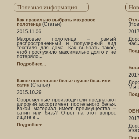
Полезная информация
Нов
Как правильно выбрать махровое
Отли
полотенце
(
Статьи
)
(
Нов
2015.11.06
2017
Махровые полотенца – самый
Дор
распространенный и популярный вид
нас..
текстиля для дома. Как выбрать такое,
Подр
чтоб прослужило максимально долго и не
потеряло...
Подробнее...
Бога
2017
Какое постельное белье лучше бязь или
Доро
сатин
(
Статьи
)
Мы р
2015.10.29
Подр
Современные производители предлагают
широкий ассортимент постельного белья.
Какой материал имеет преимущества –
ОБН
сатин или бязь? Ответ на этот вопрос
ищите в...
2017
Подробнее...
Дор
этого
Подр