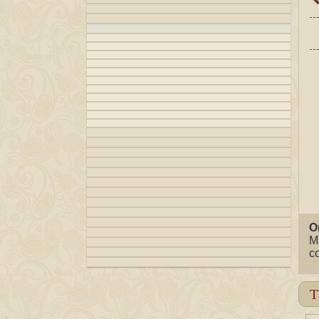
О
М
с
Т