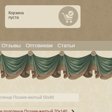
Корзина
пуста
Отзывы
Оптовикам
Статьи
отенце Поэзия-желтый 50х90
е полотенце Поэзия-желтый 70х140