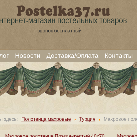
звонок бесплатный
лог
Новости
Доставка/Оплата
Контакты
ы здесь:
Полотенца махровые
Турция
Махровое пол
Махровое полотенце Поэзия-желтый 40х70
Махрово