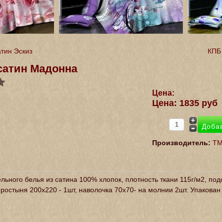
атин Эскиз
КПБ
сатин Мадонна
Цена:
Цена:
1835 руб
Производитель:
ТМ
льного белья из сатина 100% хлопок, плотность ткани 115г/м2, по
простыня 200х220 - 1шт, наволочка 70х70- на молнии 2шт. Упакован