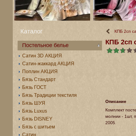
Каталог
КПБ 2сп с
КПБ 2сп 
Постельное белье
Сатин 3D АКЦИЯ
Сатин-жаккард АКЦИЯ
Поплин АКЦИЯ
Бязь Стандарт
Бязь ГОСТ
Бязь Традиции текстиля
Описание
Бязь ШУЯ
Комплект посте
Бязь Luxus
молнии - 1шт, 
Бязь DISNEY
2005.
Бязь с шитьем
Сатин