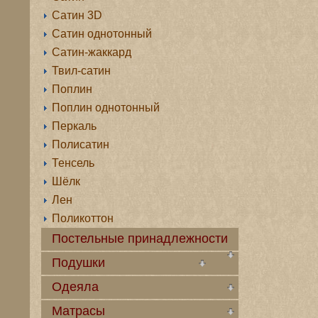
Сатин 3D
Сатин однотонный
Сатин-жаккард
Твил-сатин
Поплин
Поплин однотонный
Перкаль
Полисатин
Тенсель
Шёлк
Лен
Поликоттон
Постельные принадлежности
Подушки
Одеяла
Матрасы