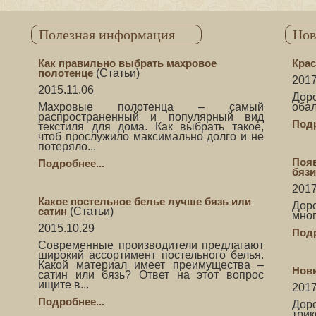
Полезная информация
Нов
Как правильно выбрать махровое
Крас
полотенце
(
Статьи
)
2017
2015.11.06
Дор
Махровые полотенца – самый
обал
распространенный и популярный вид
Подр
текстиля для дома. Как выбрать такое,
чтоб прослужило максимально долго и не
потеряло...
Поя
Подробнее...
бязи
2017
Какое постельное белье лучше бязь или
До
сатин
(
Статьи
)
мног
2015.10.29
Подр
Современные производители предлагают
широкий ассортимент постельного белья.
Какой материал имеет преимущества –
Нов
сатин или бязь? Ответ на этот вопрос
ищите в...
2017
Подробнее...
Дор
трик