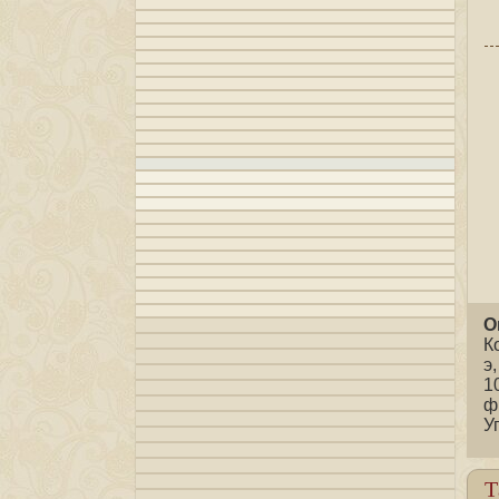
О
К
э
1
ф
У
Т