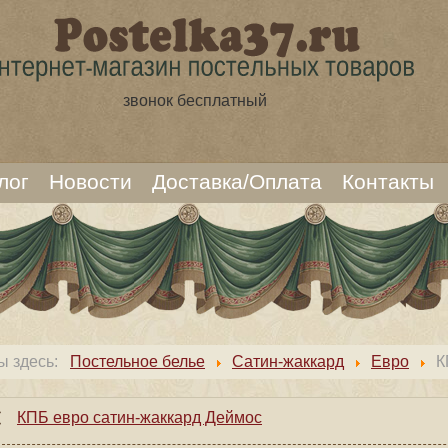
звонок бесплатный
лог
Новости
Доставка/Оплата
Контакты
ы здесь:
Постельное белье
Сатин-жаккард
Евро
К
КПБ евро сатин-жаккард Деймос