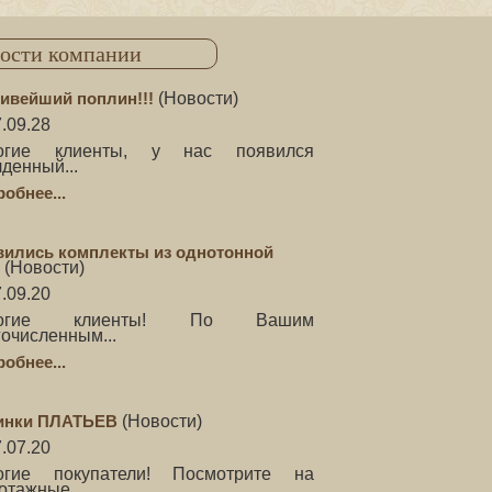
ости компании
ивейший поплин!!!
(
Новости
)
.09.28
огие клиенты, у нас появился
денный...
обнее...
вились комплекты из однотонной
(
Новости
)
.09.20
рогие клиенты! По Вашим
очисленным...
обнее...
инки ПЛАТЬЕВ
(
Новости
)
.07.20
огие покупатели! Посмотрите на
отажные...