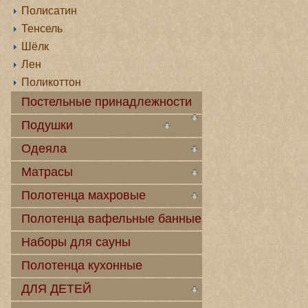
Полисатин
Тенсель
Шёлк
Лен
Поликоттон
Постельные принадлежности
Подушки
Одеяла
Матрасы
Полотенца махровые
Полотенца вафельные банные
Наборы для сауны
Полотенца кухонные
ДЛЯ ДЕТЕЙ