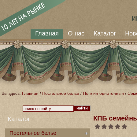
Главная
О нас
Каталог
Нов
Вы здесь:
Главная
/
Постельное белье
/
Поплин однотонный
/
Сем
КПБ семейн
Каталог
Постельное белье