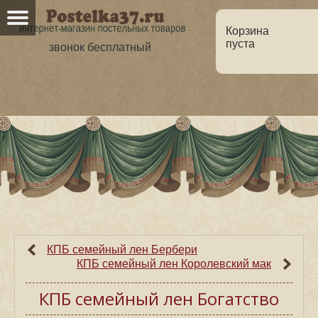
Корзина
пуста
звонок бесплатный
Главная
О нас
Каталог
Но
Оптовикам
Статьи
КПБ семейный лен Бербери
КПБ семейный лен Королевский мак
КПБ семейный лен Богатство