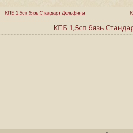
КПБ 1,5сп бязь Cтандарт Дельфины
К
КПБ 1,5сп бязь Cтанда