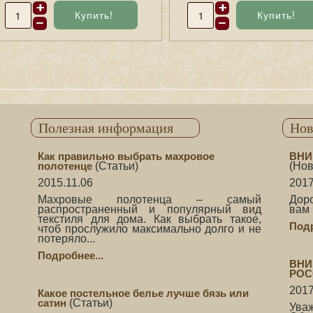
Полезная информация
Нов
Как правильно выбрать махровое
ВНИ
полотенце
(
Статьи
)
(
Нов
2015.11.06
2017
Махровые полотенца – самый
Дор
распространенный и популярный вид
вам 
текстиля для дома. Как выбрать такое,
Подр
чтоб прослужило максимально долго и не
потеряло...
Подробнее...
ВНИ
РОС
2017
Какое постельное белье лучше бязь или
сатин
(
Статьи
)
Ува