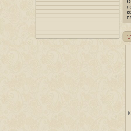
О
п
к
п
Т
К