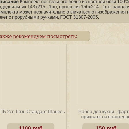
писание
Комплект постельного белья из цветной бязи 100% 
ододеяльник 143х215 - 1шт, простыня 150х214 - 1шт, навол
омплекта может незначительно отличаться от изображения 
акет с прорубными ручками. ГОСТ 31307-2005.
акже рекомендуем посмотреть:
ПБ 2сп бязь Cтандарт Шанель
Набор для кухни : фарт
прихватка и полотенц
1100 руб
150 руб