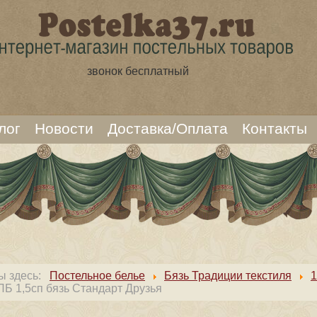
звонок бесплатный
лог
Новости
Доставка/Оплата
Контакты
ы здесь:
Постельное белье
Бязь Традиции текстиля
1
ПБ 1,5сп бязь Cтандарт Друзья