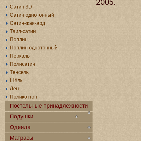
2005.
Сатин 3D
Сатин однотонный
Сатин-жаккард
Твил-сатин
Поплин
Поплин однотонный
Перкаль
Полисатин
Тенсель
Шёлк
Лен
Поликоттон
Постельные принадлежности
Подушки
Одеяла
Матрасы