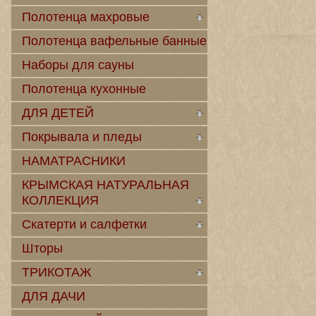
Полотенца махровые
Полотенца вафельные банные
Наборы для сауны
Полотенца кухонные
ДЛЯ ДЕТЕЙ
Покрывала и пледы
НАМАТРАСНИКИ
КРЫМСКАЯ НАТУРАЛЬНАЯ
КОЛЛЕКЦИЯ
Скатерти и салфетки
Шторы
ТРИКОТАЖ
ДЛЯ ДАЧИ