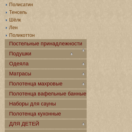
Полисатин
Тенсель
Шёлк
Лен
Поликоттон
Постельные принадлежности
Подушки
Одеяла
Матрасы
Полотенца махровые
Полотенца вафельные банные
Наборы для сауны
Полотенца кухонные
ДЛЯ ДЕТЕЙ