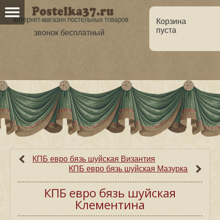
Корзина
пуста
звонок бесплатный
Главная
О нас
Каталог
Но
Оптовикам
Статьи
КПБ евро бязь шуйская Византия
КПБ евро бязь шуйская Мазурка
КПБ евро бязь шуйская
Клементина