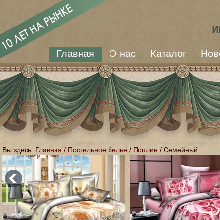
Главная
О нас
Каталог
Нов
Вы здесь:
Главная
/
Постельное белье
/
Поплин
/
Семейный