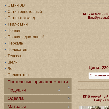
Сатин 3D
Сатин однотонный
КПБ семейный
Бамбуковый
Сатин-жаккард
Твил-сатин
Поплин
Поплин однотонный
Перкаль
Полисатин
Тенсель
Шёлк
Цена:
220
Лен
Поликоттон
Описание т
Постельные принадлежности
Подушки
КПБ семейный
Одеяла
Габриэл
Матрасы