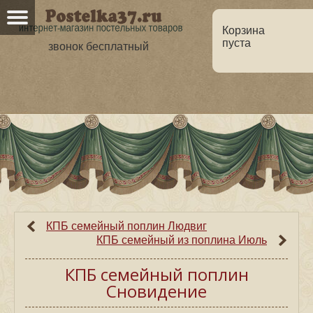
Корзина
пуста
звонок бесплатный
Главная
О нас
Каталог
Но
Оптовикам
Статьи
КПБ семейный поплин Людвиг
КПБ cемейный из поплина Июль
КПБ семейный поплин
Сновидение