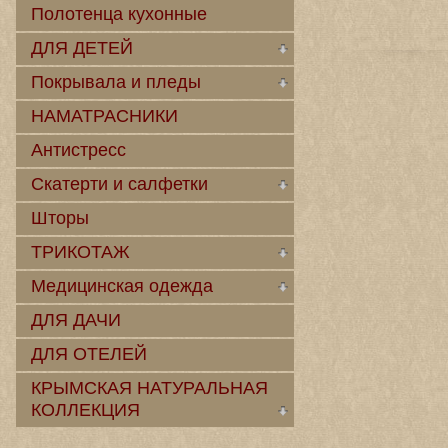
Полотенца кухонные
ДЛЯ ДЕТЕЙ
Покрывала и пледы
НАМАТРАСНИКИ
Антистресс
Скатерти и салфетки
Шторы
ТРИКОТАЖ
Медицинская одежда
ДЛЯ ДАЧИ
ДЛЯ ОТЕЛЕЙ
КРЫМСКАЯ НАТУРАЛЬНАЯ
КОЛЛЕКЦИЯ