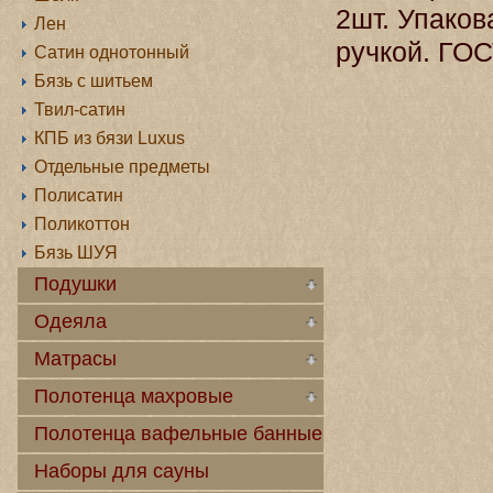
2шт. Упаков
Лен
ручкой. ГОС
Сатин однотонный
Бязь с шитьем
Твил-сатин
КПБ из бязи Luxus
Отдельные предметы
Полисатин
Поликоттон
Бязь ШУЯ
Подушки
Одеяла
Матрасы
Полотенца махровые
Полотенца вафельные банные
Наборы для сауны