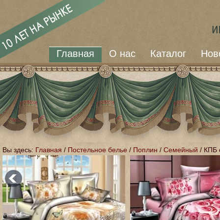
Главная
О нас
Каталог
Нов
Вы здесь:
Главная
/
Постельное белье
/
Поплин
/
Семейный
/
КПБ 