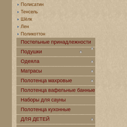
Полисатин
Тенсель
Шёлк
Лен
Поликоттон
Постельные принадлежности
Подушки
Одеяла
Матрасы
Полотенца махровые
Полотенца вафельные банные
Наборы для сауны
Полотенца кухонные
ДЛЯ ДЕТЕЙ