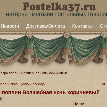
Новости
Доставка/Оплата
Контакты
От
 евро поплин Волшебная ночь коричневый
поплин Французский поцелуй
КП
о поплин Волшебная ночь коричневый
Цена: