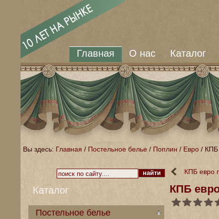
Главная
О нас
Каталог
Вы здесь:
Главная
/
Постельное белье
/
Поплин
/
Евро
/
КПБ
КПБ евро 
КПБ евр
Каталог
Постельное белье