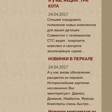
А у нас АКЦИЯ :ТРИ
КОТА
24.04.2017
Спешим порадовать
появление новых комплектов
для ваших детишек.
Совместно с телеканалом
СТС акция : покупаете
комплект и смотрите
эксклюзивную серию...
НОВИНКИ В ПЕРКАЛЕ
24.04.2017
А у нас вновь обновление
расцветок из перкаля.
Интереснейшие картинки
несомненно Вас
заинтересуют: Дамаск,
Доминик, Изабелла, Фреска.
Комплекты очень быстро...
Новинки комплектов из