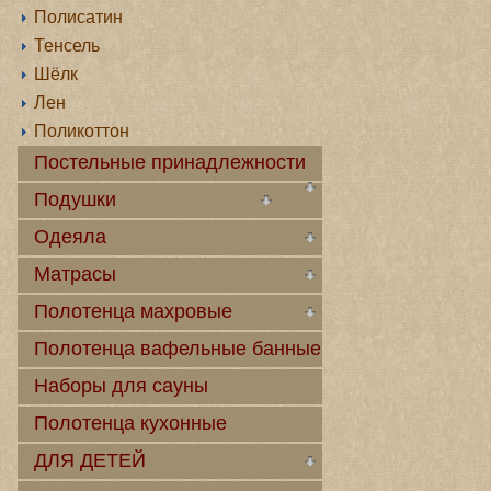
Полисатин
Тенсель
Шёлк
Лен
Поликоттон
Постельные принадлежности
Подушки
Одеяла
Матрасы
Полотенца махровые
Полотенца вафельные банные
Наборы для сауны
Полотенца кухонные
ДЛЯ ДЕТЕЙ