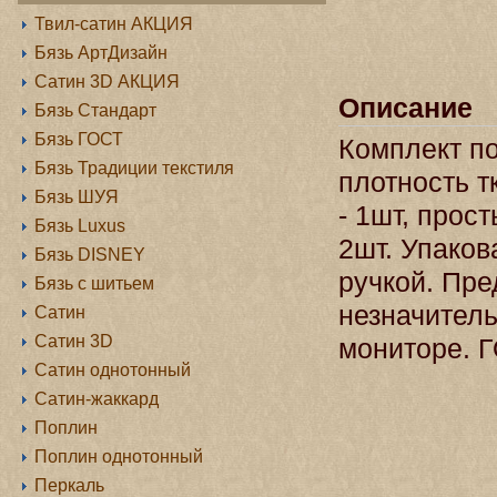
Твил-сатин АКЦИЯ
Бязь АртДизайн
Сатин 3D АКЦИЯ
Описание
Бязь Стандарт
Бязь ГОСТ
Комплект по
Бязь Традиции текстиля
плотность т
Бязь ШУЯ
- 1шт, прос
Бязь Luxus
2шт. Упаков
Бязь DISNEY
ручкой. Пр
Бязь с шитьем
незначитель
Сатин
Сатин 3D
мониторе. Г
Сатин однотонный
Сатин-жаккард
Поплин
Поплин однотонный
Перкаль