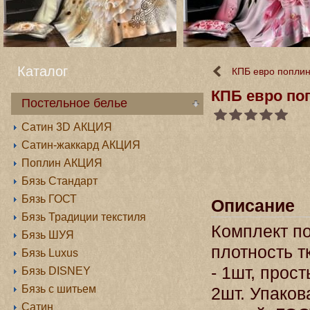
Каталог
КПБ евро поплин
КПБ евро по
Постельное белье
Сатин 3D АКЦИЯ
Сатин-жаккард АКЦИЯ
Поплин АКЦИЯ
Бязь Стандарт
Бязь ГОСТ
Описание
Бязь Традиции текстиля
Комплект по
Бязь ШУЯ
плотность т
Бязь Luxus
- 1шт, прос
Бязь DISNEY
Бязь с шитьем
2шт. Упаков
Сатин