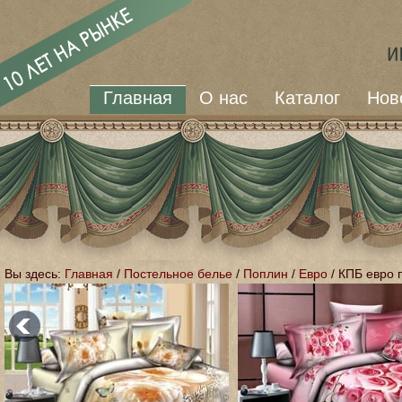
Главная
О нас
Каталог
Нов
Вы здесь:
Главная
/
Постельное белье
/
Поплин
/
Евро
/
КПБ евро 