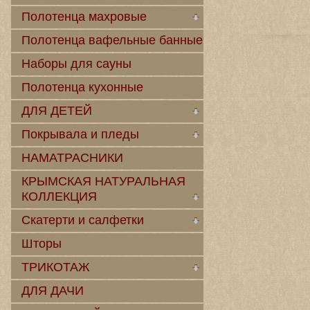
Полотенца махровые
Полотенца вафельные банные
Наборы для сауны
Полотенца кухонные
ДЛЯ ДЕТЕЙ
Покрывала и пледы
НАМАТРАСНИКИ
КРЫМСКАЯ НАТУРАЛЬНАЯ
КОЛЛЕКЦИЯ
Скатерти и салфетки
Шторы
ТРИКОТАЖ
ДЛЯ ДАЧИ