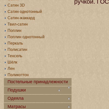
ручкой. ГОС
Сатин 3D
Сатин однотонный
Сатин-жаккард
Твил-сатин
Поплин
Поплин однотонный
Перкаль
Полисатин
Тенсель
Шёлк
Лен
Поликоттон
Постельные принадлежности
Подушки
Одеяла
Матрасы