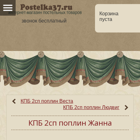
Корзина
пуста
звонок бесплатный
Главная
О нас
Каталог
Но
Оптовикам
Статьи
КПБ 2сп поплин Веста
КПБ 2сп поплин Людвиг
КПБ 2сп поплин Жанна