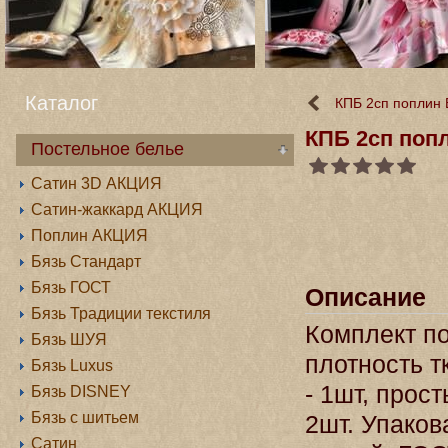
Каталог
КПБ 2сп поплин
КПБ 2сп поп
Постельное белье
Сатин 3D АКЦИЯ
Сатин-жаккард АКЦИЯ
Поплин АКЦИЯ
Бязь Стандарт
Бязь ГОСТ
Описание
Бязь Традиции текстиля
Комплект по
Бязь ШУЯ
плотность т
Бязь Luxus
- 1шт, прос
Бязь DISNEY
Бязь с шитьем
2шт. Упаков
Сатин