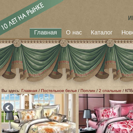
Главная
О нас
Каталог
Нов
Вы здесь:
Главная
/
Постельное белье
/
Поплин
/
2 спальные
/
КПБ