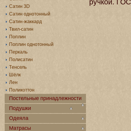
ручкой. ГОС
Сатин 3D
Сатин однотонный
Сатин-жаккард
Твил-сатин
Поплин
Поплин однотонный
Перкаль
Полисатин
Тенсель
Шёлк
Лен
Поликоттон
Постельные принадлежности
Подушки
Одеяла
Матрасы