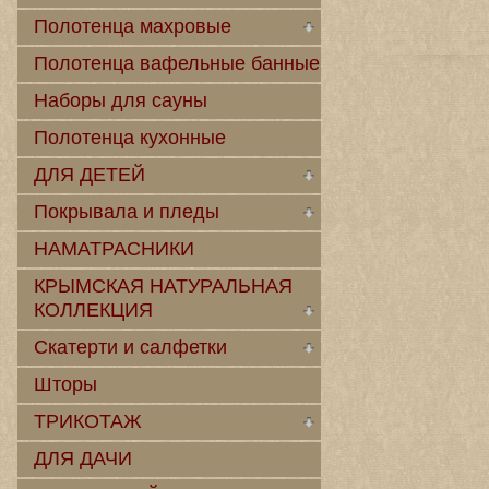
Полотенца махровые
Полотенца вафельные банные
Наборы для сауны
Полотенца кухонные
ДЛЯ ДЕТЕЙ
Покрывала и пледы
НАМАТРАСНИКИ
КРЫМСКАЯ НАТУРАЛЬНАЯ
КОЛЛЕКЦИЯ
Скатерти и салфетки
Шторы
ТРИКОТАЖ
ДЛЯ ДАЧИ