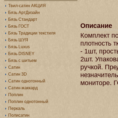
Твил-сатин АКЦИЯ
Бязь АртДизайн
Бязь Стандарт
Описание
Бязь ГОСТ
Бязь Традиции текстиля
Комплект по
Бязь ШУЯ
плотность т
Бязь Luxus
- 1шт, прос
Бязь DISNEY
2шт. Упаков
Бязь с шитьем
ручкой. Пр
Сатин
незначитель
Сатин 3D
Сатин однотонный
мониторе. Г
Сатин-жаккард
Поплин
Поплин однотонный
Перкаль
Полисатин