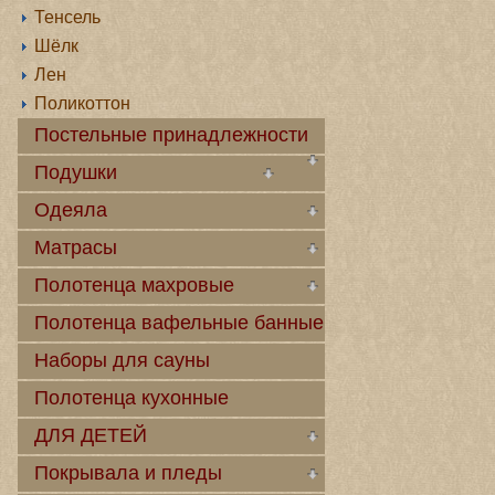
Тенсель
Шёлк
Лен
Поликоттон
Постельные принадлежности
Подушки
Одеяла
Матрасы
Полотенца махровые
Полотенца вафельные банные
Наборы для сауны
Полотенца кухонные
ДЛЯ ДЕТЕЙ
Покрывала и пледы