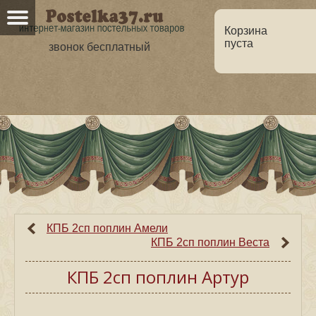
Корзина
пуста
звонок бесплатный
Главная
О нас
Каталог
Но
Оптовикам
Статьи
КПБ 2сп поплин Амели
КПБ 2сп поплин Веста
КПБ 2сп поплин Артур