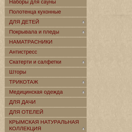
Наборы для сауны
Полотенца кухонные
ДЛЯ ДЕТЕЙ
Покрывала и пледы
НАМАТРАСНИКИ
Антистресс
Скатерти и салфетки
Шторы
ТРИКОТАЖ
Медицинская одежда
ДЛЯ ДАЧИ
ДЛЯ ОТЕЛЕЙ
КРЫМСКАЯ НАТУРАЛЬНАЯ
КОЛЛЕКЦИЯ