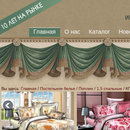
Главная
О нас
Каталог
Нов
Вы здесь:
Главная
/
Постельное белье
/
Поплин
/
1,5 спальные
/
КП