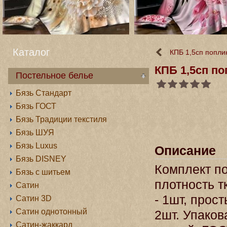
Каталог
КПБ 1,5сп попли
КПБ 1,5сп п
Постельное белье
Бязь Стандарт
Бязь ГОСТ
Бязь Традиции текстиля
Бязь ШУЯ
Бязь Luxus
Описание
Бязь DISNEY
Комплект по
Бязь с шитьем
плотность т
Сатин
- 1шт, прос
Сатин 3D
Сатин однотонный
2шт. Упаков
Сатин-жаккард