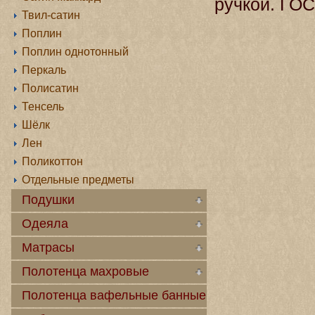
ручкой. ГОС
Твил-сатин
Поплин
Поплин однотонный
Перкаль
Полисатин
Тенсель
Шёлк
Лен
Поликоттон
Отдельные предметы
Подушки
Одеяла
Матрасы
Полотенца махровые
Полотенца вафельные банные