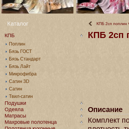
Каталог
КПБ 2сп поплин 
КПБ 2сп 
КПБ
Поплин
Бязь ГОСТ
Бязь Стандарт
Бязь Лайт
Микрофибра
Сатин 3D
Сатин
Твил-сатин
Подушки
Описание
Одеяла
Матрасы
Комплект по
Махровые полотенца
плотность т
Полотенца кухонные