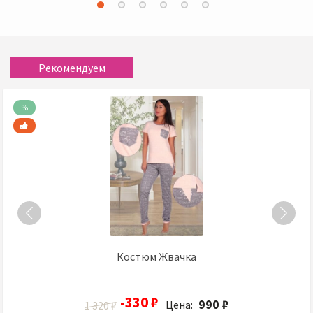
Рекомендуем
%
КПБ 1,5сп бязь ГОСТ Прованс на бежевом
1 440 ₽
Цена:
Костюм Жвачка
-330 ₽
990 ₽
Цена:
1 320 ₽